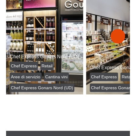
Chef Express Gonars Nord (UD)
Chef Express
Retail
Chef Express Gonars
Aree di servizio
Cantina vini
Chef Express
Retail
Chef Express Gonars Nord (UD)
Chef Express Gonars 