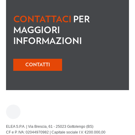
CONTATTACI
PER
MAGGIORI
INFORMAZIONI
CONTATTI
ELEA S.P.A. | Via Brescia, 61 - 25023 Gottolengo (BS)
CF e P. IVA: 02044970982 | Capitale sociale I.V. €200.000,00